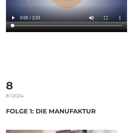
8
1
8.1.2024
15
FOLGE 1: DIE MANUFAKTUR
F