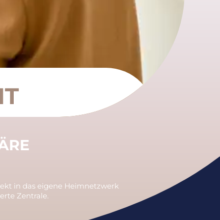
IT
HÄRE
irekt in das eigene Heimnetzwerk
rte Zentrale.