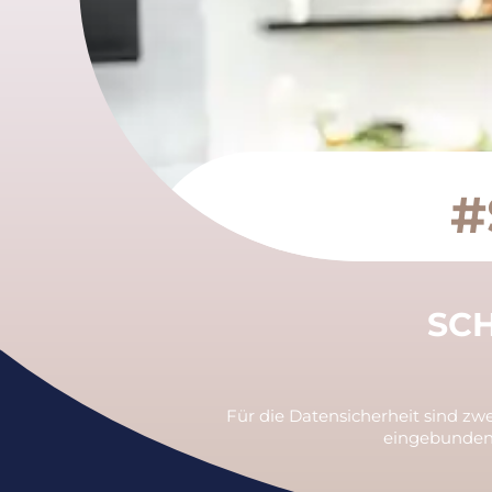
#
SCH
Für die Datensicherheit sind zw
eingebunden 