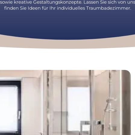
ie kreative Gestaltungskonzepte. Lassen Sie sich von unse
finden Sie Ideen für Ihr individuelles Traumbadezimmer.