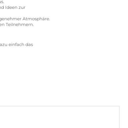
s.
nd Ideen zur
 angenehmer Atmosphäre.
ren Teilnehmern.
dazu einfach das