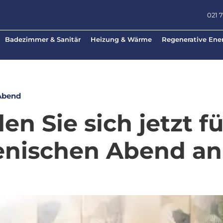
021 
Badezimmer & Sanitär
Heizung & Wärme
Regenerative Ene
 Abend
en Sie sich jetzt f
ienischen Abend an