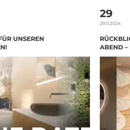
29
29.11.2024
 FÜR UNSEREN
RÜCKBLI
N!
ABEND –