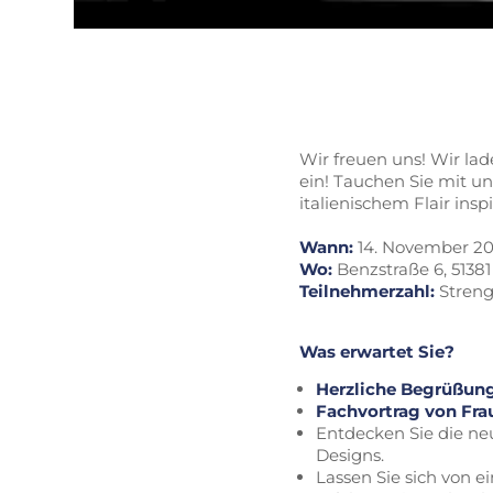
Wir freuen uns! Wir la
ein! Tauchen Sie mit un
italienischem Flair insp
Wann:
14. November 202
Wo:
Benzstraße 6, 5138
Teilnehmerzahl:
Streng 
Was erwartet Sie?
Herzliche Begrüßun
Fachvortrag von Fra
Entdecken Sie die neu
Designs.
Lassen Sie sich von e