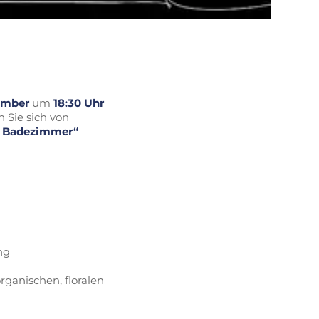
ember
um
18:30 Uhr
 Sie sich von
im Badezimmer“
ng
rganischen, floralen