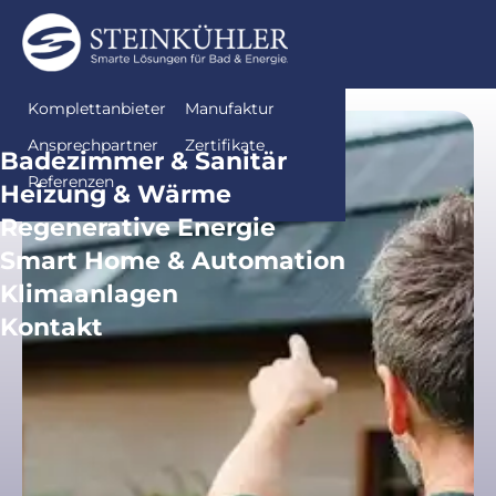
Aktuelles
Liesel erklärt
Über uns
Karriere
Komplettanbieter
Manufaktur
Ansprechpartner
Zertifikate
Badezimmer & Sanitär
Referenzen
Heizung & Wärme
Regenerative Energie
Smart Home & Automation
Klimaanlagen
Kontakt